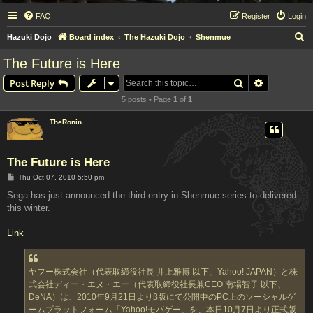
FAQ
Register
Login
S
Hazuki Dojo
Board index
The Hazuki Dojo
Shenmue
e
The Future is Here
a
Search
Advanced s
Post Reply
r
5 posts • Page
1
of
1
c
h
TheRonin
The Future is Here
P
Thu Oct 07, 2010 5:50 pm
o
s
Sega has just announced the third entry in Shenmue series to delivered
t
this winter.
Link
ヤフー株式会社（代表取締役社長 井上雅博 以下、Yahoo! JAPAN）と株
式会社ディー・エヌ・エー（代表取締役社長兼CEO 南場智子 以下、
DeNA）は、2010年9月21日よりβ版にて公開中のPC上のソーシャルゲ
ームプラットフォーム「Yahoo!モバゲー」を、本日10月7日より正式版