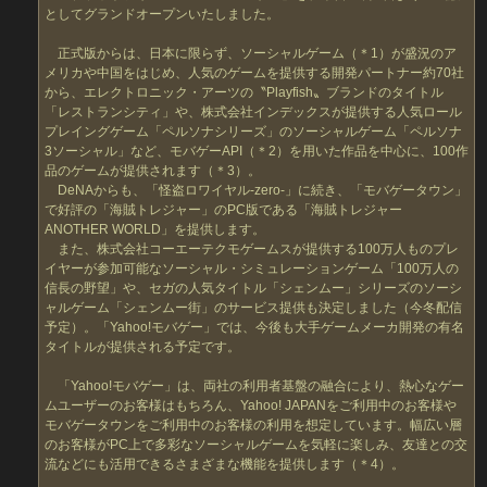
としてグランドオープンいたしました。
正式版からは、日本に限らず、ソーシャルゲーム（＊1）が盛況のア
メリカや中国をはじめ、人気のゲームを提供する開発パートナー約70社
から、エレクトロニック・アーツの〝Playfish〟ブランドのタイトル
「レストランシティ」や、株式会社インデックスが提供する人気ロール
プレイングゲーム「ペルソナシリーズ」のソーシャルゲーム「ペルソナ
3ソーシャル」など、モバゲーAPI（＊2）を用いた作品を中心に、100作
品のゲームが提供されます（＊3）。
DeNAからも、「怪盗ロワイヤル-zero-」に続き、「モバゲータウン」
で好評の「海賊トレジャー」のPC版である「海賊トレジャー
ANOTHER WORLD」を提供します。
また、株式会社コーエーテクモゲームスが提供する100万人ものプレ
イヤーが参加可能なソーシャル・シミュレーションゲーム「100万人の
信長の野望」や、セガの人気タイトル「シェンムー」シリーズのソーシ
ャルゲーム「シェンムー街」のサービス提供も決定しました（今冬配信
予定）。「Yahoo!モバゲー」では、今後も大手ゲームメーカ開発の有名
タイトルが提供される予定です。
「Yahoo!モバゲー」は、両社の利用者基盤の融合により、熱心なゲー
ムユーザーのお客様はもちろん、Yahoo! JAPANをご利用中のお客様や
モバゲータウンをご利用中のお客様の利用を想定しています。幅広い層
のお客様がPC上で多彩なソーシャルゲームを気軽に楽しみ、友達との交
流などにも活用できるさまざまな機能を提供します（＊4）。