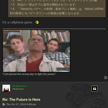
＊2 API…アプリケーション・プログラム・インターフェイスの略
＊3 作品の一部はすでに提供が開始されています。
＊4 「Yahoo!モバゲー」の利用（基本プレイ無料）は、Yahoo! JAPAN
IDの取得とモバゲータウンへの登録が必要となります。
It's a cellphone game.
"Carl picked the wrong day to fight the power."
Brotherman
Moderator
Re: The Future is Here
P
Thu Oct 07, 2010 9:08 pm
o