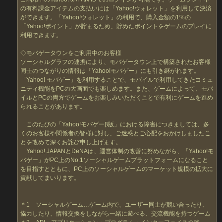
の有料課金アイテムの支払いには「Yahoo!ウォレット」を利用して決済
ができます。「Yahoo!ウォレット」の利用で、購入金額の1%の
「Yahoo!ポイント」が貯まるため、貯めたポイントをゲームのプレイに
利用できます。
◇モバゲータウンをご利用中のお客様
ソーシャルグラフの連携により、モバゲータウン上で構築されたお客様
同士のつながりの情報は「Yahoo!モバゲー」にも引き継がれます。
「Yahoo! モバゲー」を利用することで、モバイルで利用してきたコミュ
ニティ機能をPCの大画面でも楽しめます。また、ゲームによって、モバ
イルとPCの両方でゲームをお楽しみいただくことで有利にゲームを進め
られることがあります。
このたびの「Yahoo!モバゲーβ版」における障害につきましては、多
くのお客様や関係者の皆様に対し、ご迷惑とご心配をおかけしましたこ
とを改めて深くお詫び申し上げます。
Yahoo! JAPANとDeNAは、運営体制の改善に努めながら、「Yahoo!モ
バゲー」がPC上のNo.1ソーシャルゲームプラットフォームになること
を目指すとともに、PC上のソーシャルゲームのマーケット規模の拡大に
貢献してまいります。
＊1 ソーシャルゲーム…ゲーム内で、ユーザー同士が競い合ったり、
協力したり、情報交換をしながら一緒に遊べる、交流機能を持つゲーム