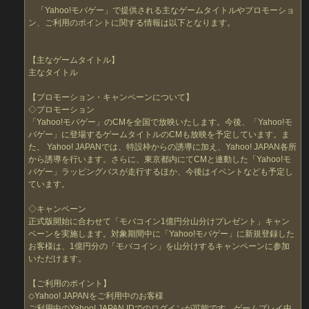
「Yahoo!モバゲー」で提供される主なゲームタイトルやプロモーショ
ン、ご利用のポイントに関する情報は以下となります。
【主なゲームタイトル】
主なタイトル
【プロモーション・キャンペーンについて】
◇プロモーション
「Yahoo!モバゲー」のCMを全国で放映いたします。今後、「Yahoo!モ
バゲー」に登場するゲームタイトルのCMも放映を予定しています。ま
た、 Yahoo! JAPANでは、特設枠からの誘導に加え、Yahoo! JAPAN各所
から誘導を行います。さらに、東京都内にてCMと連動した「Yahoo!モ
バゲー」ラッピングバスが走行するほか、今後はイベントなども予定し
ています。
◇キャンペーン
正式版開始に合わせて「モバコイン1億円分山分けプレゼント」キャン
ペーンを実施します。対象期間中に「Yahoo!モバゲー」に新規登録した
お客様は、1億円分の「モバコイン」を山分けするキャンペーンに参加
いただけます。
【ご利用のポイント】
◇Yahoo! JAPANをご利用中のお客様
ご利用中のYahoo! JAPAN IDでのログインが可能です。ゲームプレイ中