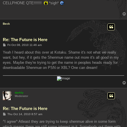
s
CELLPHONE QTE!!!!!!!
*sigh*
t
Beck
Re: The Future is Here
P
Fri Oct 08, 2010 11:46 am
o
s
Yeah I heard about this over at Kotaku. Shame it's not what we really
t
want, but hey, if it gets the Shenmue name out more it's all good in my
eyes. Maybe they're trying to get the name in peoples heads ready for
downloadable Shenmue on PSN or XBL? One can dream!
darkly
Moderator
Re: The Future is Here
P
Thu Oct 14, 2010 8:57 am
o
s
^I agree^ Atleast they are trying to keep shenmue alive in some form
t
which means there are still some interest in it. Somebody out there with