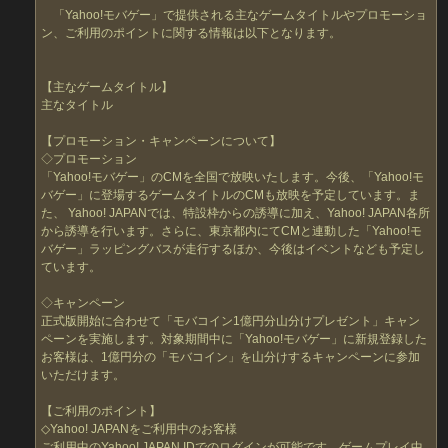
「Yahoo!モバゲー」で提供される主なゲームタイトルやプロモーショ
ン、ご利用のポイントに関する情報は以下となります。
【主なゲームタイトル】
主なタイトル
【プロモーション・キャンペーンについて】
◇プロモーション
「Yahoo!モバゲー」のCMを全国で放映いたします。今後、「Yahoo!モ
バゲー」に登場するゲームタイトルのCMも放映を予定しています。ま
た、 Yahoo! JAPANでは、特設枠からの誘導に加え、Yahoo! JAPAN各所
から誘導を行います。さらに、東京都内にてCMと連動した「Yahoo!モ
バゲー」ラッピングバスが走行するほか、今後はイベントなども予定し
ています。
◇キャンペーン
正式版開始に合わせて「モバコイン1億円分山分けプレゼント」キャン
ペーンを実施します。対象期間中に「Yahoo!モバゲー」に新規登録した
お客様は、1億円分の「モバコイン」を山分けするキャンペーンに参加
いただけます。
【ご利用のポイント】
◇Yahoo! JAPANをご利用中のお客様
ご利用中のYahoo! JAPAN IDでのログインが可能です。ゲームプレイ中