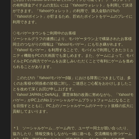
の有料課金アイテムの支払いには「Yahoo!ウォレット」を利用して決済
ができます。「Yahoo!ウォレット」の利用で、購入金額の1%の
「Yahoo!ポイント」が貯まるため、貯めたポイントをゲームのプレイに
利用できます。
◇モバゲータウンをご利用中のお客様
ソーシャルグラフの連携により、モバゲータウン上で構築されたお客様
同士のつながりの情報は「Yahoo!モバゲー」にも引き継がれます。
「Yahoo! モバゲー」を利用することで、モバイルで利用してきたコミュ
ニティ機能をPCの大画面でも楽しめます。また、ゲームによって、モバ
イルとPCの両方でゲームをお楽しみいただくことで有利にゲームを進め
られることがあります。
このたびの「Yahoo!モバゲーβ版」における障害につきましては、多
くのお客様や関係者の皆様に対し、ご迷惑とご心配をおかけしましたこ
とを改めて深くお詫び申し上げます。
Yahoo! JAPANとDeNAは、運営体制の改善に努めながら、「Yahoo!モ
バゲー」がPC上のNo.1ソーシャルゲームプラットフォームになること
を目指すとともに、PC上のソーシャルゲームのマーケット規模の拡大に
貢献してまいります。
＊1 ソーシャルゲーム…ゲーム内で、ユーザー同士が競い合ったり、
協力したり、情報交換をしながら一緒に遊べる、交流機能を持つゲーム