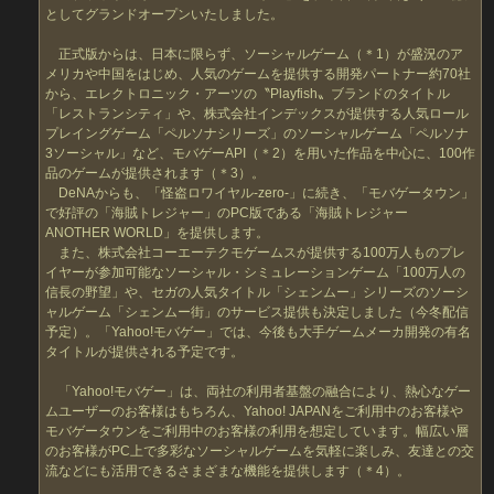
としてグランドオープンいたしました。
正式版からは、日本に限らず、ソーシャルゲーム（＊1）が盛況のア
メリカや中国をはじめ、人気のゲームを提供する開発パートナー約70社
から、エレクトロニック・アーツの〝Playfish〟ブランドのタイトル
「レストランシティ」や、株式会社インデックスが提供する人気ロール
プレイングゲーム「ペルソナシリーズ」のソーシャルゲーム「ペルソナ
3ソーシャル」など、モバゲーAPI（＊2）を用いた作品を中心に、100作
品のゲームが提供されます（＊3）。
DeNAからも、「怪盗ロワイヤル-zero-」に続き、「モバゲータウン」
で好評の「海賊トレジャー」のPC版である「海賊トレジャー
ANOTHER WORLD」を提供します。
また、株式会社コーエーテクモゲームスが提供する100万人ものプレ
イヤーが参加可能なソーシャル・シミュレーションゲーム「100万人の
信長の野望」や、セガの人気タイトル「シェンムー」シリーズのソーシ
ャルゲーム「シェンムー街」のサービス提供も決定しました（今冬配信
予定）。「Yahoo!モバゲー」では、今後も大手ゲームメーカ開発の有名
タイトルが提供される予定です。
「Yahoo!モバゲー」は、両社の利用者基盤の融合により、熱心なゲー
ムユーザーのお客様はもちろん、Yahoo! JAPANをご利用中のお客様や
モバゲータウンをご利用中のお客様の利用を想定しています。幅広い層
のお客様がPC上で多彩なソーシャルゲームを気軽に楽しみ、友達との交
流などにも活用できるさまざまな機能を提供します（＊4）。