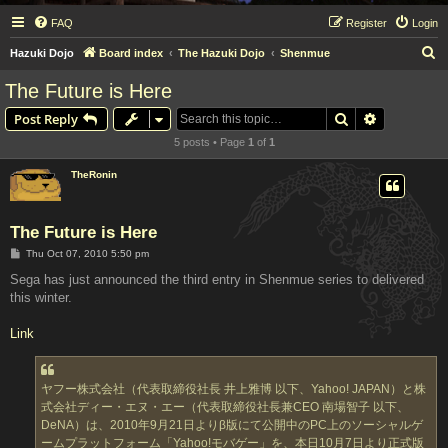
FAQ
Register
Login
S
Hazuki Dojo
Board index
The Hazuki Dojo
Shenmue
e
The Future is Here
a
Search
Advanced s
Post Reply
r
5 posts • Page
1
of
1
c
h
TheRonin
The Future is Here
P
Thu Oct 07, 2010 5:50 pm
o
s
Sega has just announced the third entry in Shenmue series to delivered
t
this winter.
Link
ヤフー株式会社（代表取締役社長 井上雅博 以下、Yahoo! JAPAN）と株
式会社ディー・エヌ・エー（代表取締役社長兼CEO 南場智子 以下、
DeNA）は、2010年9月21日よりβ版にて公開中のPC上のソーシャルゲ
ームプラットフォーム「Yahoo!モバゲー」を、本日10月7日より正式版