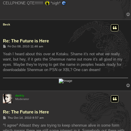
s
CELLPHONE QTE!!!!!!!
*sigh*
t
Beck
Re: The Future is Here
P
Fri Oct 08, 2010 11:46 am
o
s
Yeah I heard about this over at Kotaku. Shame it's not what we really
t
want, but hey, if it gets the Shenmue name out more it's all good in my
eyes. Maybe they're trying to get the name in peoples heads ready for
downloadable Shenmue on PSN or XBL? One can dream!
darkly
Moderator
Re: The Future is Here
P
Thu Oct 14, 2010 8:57 am
o
s
^I agree^ Atleast they are trying to keep shenmue alive in some form
t
which means there are still some interest in it. Somebody out there with