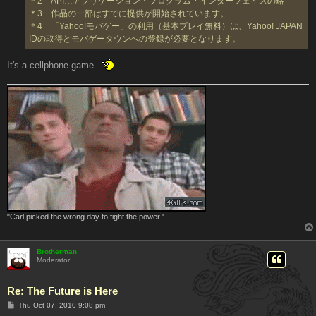
＊2 API…アプリケーション・プログラム・インターフェイスの略
＊3 作品の一部はすでに提供が開始されています。
＊4 「Yahoo!モバゲー」の利用（基本プレイ無料）は、Yahoo! JAPAN
IDの取得とモバゲータウンへの登録が必要となります。
It's a cellphone game.
"Carl picked the wrong day to fight the power."
Brotherman
Moderator
Re: The Future is Here
P
Thu Oct 07, 2010 9:08 pm
o